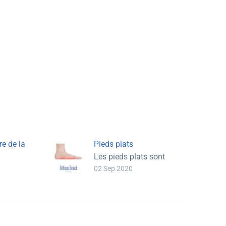
re de la
Pieds plats
Les pieds plats sont
02 Sep 2020
 une
caractérisés par des
andis
pieds n’ayant aucune
arche longitudinale. La
cambrure des pieds est
presque totalement