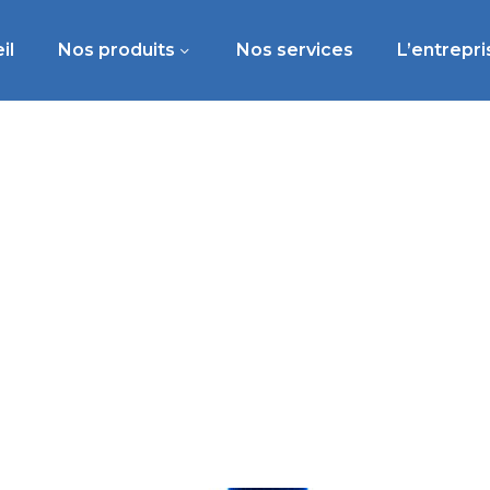
il
Nos produits
Nos services
L’entrepri
re du ligament croisé a