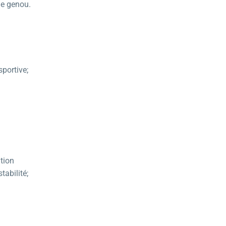
le genou.
portive;
tion
tabilité;