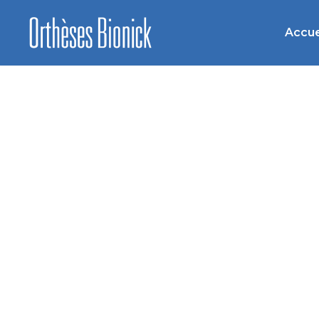
Accue
Déchiru