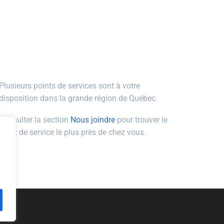
des…
SYMPTÔMES DE
FRACTURE :…
Plusieurs points de services sont à votre
disposition dans la grande région de Québec.
Consulter la section
Nous joindre
pour trouver le
point de service le plus près de chez vous.