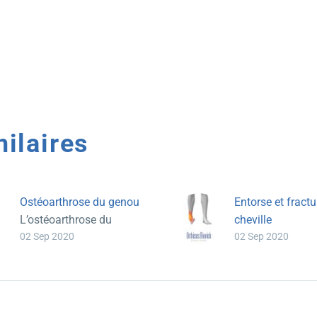
milaires
Ostéoarthrose du genou
Entorse et fractu
L’ostéoarthrose du
cheville
02 Sep 2020
02 Sep 2020
genou, aussi appelée
Une fracture est
gonarthrose, vient d’une
cassure de l’os t
usure prématurée du
que l’entorse est
cartilage de l’articulation
l’étirement des
du genou et qui entraîne
ligaments.